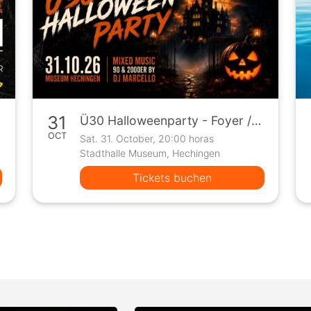
31
Ü30 Halloweenparty - Foyer / Konstantinsaal Hechingen
OCT
Sat. 31. October, 20:00 horas
Stadthalle Museum, Hechingen
Tickets buchen