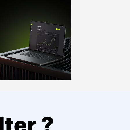
lter ?