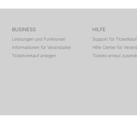
BUSINESS
HILFE
Leistungen und Funktionen
Support für Ticketkäuf
Informationen für Veranstalter
Hilfe Center für Verans
Ticketverkauf anlegen
Tickets erneut zusen