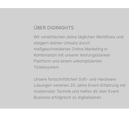
ÜBER DIGINIGHTS
Wir vereinfachen deine täglichen Workflows und
steigern deinen Umsatz durch
maßgeschneidertes Online Marketing in
Kombination mit unserer leistungsstarken
Plattform und einem unkomplizierten
Ticketsystem.
Unsere fortschrittlichen Soft- und Hardware
Lösungen vereinen 20 Jahre Event-Erfahrung mit
modernster Technik und helfen dir dein Event
Business erfolgreich zu digitalisieren.
Mehr erfahren ...