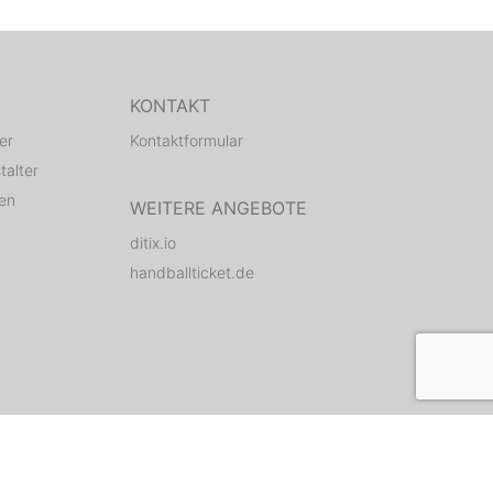
KONTAKT
er
Kontaktformular
talter
den
WEITERE ANGEBOTE
ditix.io
handballticket.de